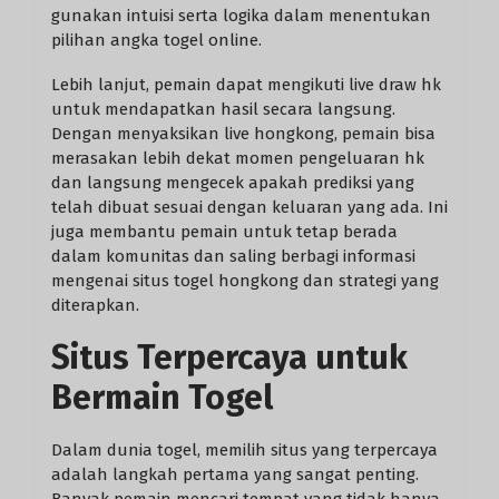
gunakan intuisi serta logika dalam menentukan
pilihan angka togel online.
Lebih lanjut, pemain dapat mengikuti live draw hk
untuk mendapatkan hasil secara langsung.
Dengan menyaksikan live hongkong, pemain bisa
merasakan lebih dekat momen pengeluaran hk
dan langsung mengecek apakah prediksi yang
telah dibuat sesuai dengan keluaran yang ada. Ini
juga membantu pemain untuk tetap berada
dalam komunitas dan saling berbagi informasi
mengenai situs togel hongkong dan strategi yang
diterapkan.
Situs Terpercaya untuk
Bermain Togel
Dalam dunia togel, memilih situs yang terpercaya
adalah langkah pertama yang sangat penting.