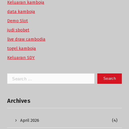
Keluaran kamboja
data kamboja
Demo Slot
judi sbobet
live draw cambodia
togel kamboja
Keluaran SDY
Search
for:
Archives
April 2026
(4)