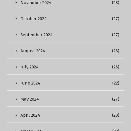
November 2024
(28)
October 2024
(27)
September 2024
(27)
August 2024
(26)
July 2024
(26)
June 2024
(22)
May 2024
(27)
April 2024
(20)