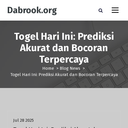
S
Dabrook.org
k
i
p
t
Togel Hari Ini: Prediksi
o
c
Akurat dan Bocoran
o
n
Terpercaya
t
e
Home
>
Blog News
>
n
Togel Hari Ini: Prediksi Akurat dan Bocoran Terpercaya
t
Blog News
Jul 28 2025