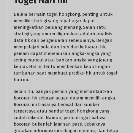
Togel Hari Ini
Dalam bermain togel hongkong, penting untuk
memiliki strategi yang tepat agar dapat
meningkatkan peluang menang. Salah satu
strategi yang umum digunakan adalah analisis
data hk dari pengeluaran sebelumnya. Dengan
mempelajari pola dan tren dari keluaran hk,
pemain dapat menemukan angka-angka yang
sering muncul atau bahkan angka yang jarang
keluar. Hal ini tentu memberikan keuntungan
tambahan saat membuat prediksi hk untuk togel
hari ini.
Selain itu, banyak pemain yang memanfaatkan
bocoran hk sebagai acuan dalam memilih angka.
Bocoran ini biasanya berasal dari sumber
terpercaya atau bandar togel hongkong yang
sudah dikenal. Namun, perlu diingat bahwa
bocoran bukanlah jaminan pasti. Sebaiknya
gunakan informasi ini sebagai referensi, dan tetap