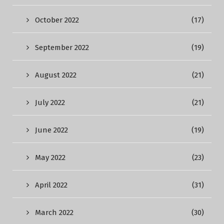
October 2022
(17)
September 2022
(19)
August 2022
(21)
July 2022
(21)
June 2022
(19)
May 2022
(23)
April 2022
(31)
March 2022
(30)