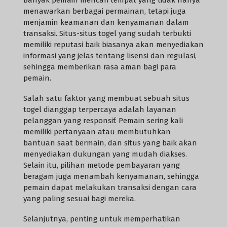
Banyak pemain mencari tempat yang tidak hanya
menawarkan berbagai permainan, tetapi juga
menjamin keamanan dan kenyamanan dalam
transaksi. Situs-situs togel yang sudah terbukti
memiliki reputasi baik biasanya akan menyediakan
informasi yang jelas tentang lisensi dan regulasi,
sehingga memberikan rasa aman bagi para
pemain.
Salah satu faktor yang membuat sebuah situs
togel dianggap terpercaya adalah layanan
pelanggan yang responsif. Pemain sering kali
memiliki pertanyaan atau membutuhkan
bantuan saat bermain, dan situs yang baik akan
menyediakan dukungan yang mudah diakses.
Selain itu, pilihan metode pembayaran yang
beragam juga menambah kenyamanan, sehingga
pemain dapat melakukan transaksi dengan cara
yang paling sesuai bagi mereka.
Selanjutnya, penting untuk memperhatikan