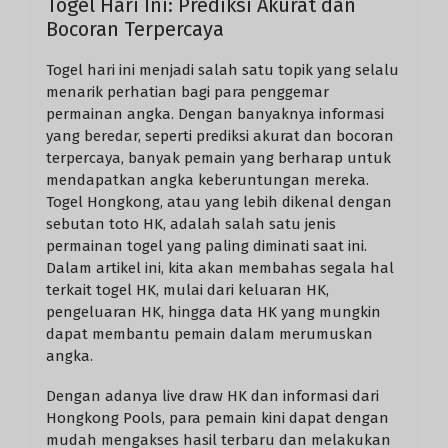
Togel Hari Ini: Prediksi Akurat dan
Bocoran Terpercaya
Togel hari ini menjadi salah satu topik yang selalu
menarik perhatian bagi para penggemar
permainan angka. Dengan banyaknya informasi
yang beredar, seperti prediksi akurat dan bocoran
terpercaya, banyak pemain yang berharap untuk
mendapatkan angka keberuntungan mereka.
Togel Hongkong, atau yang lebih dikenal dengan
sebutan toto HK, adalah salah satu jenis
permainan togel yang paling diminati saat ini.
Dalam artikel ini, kita akan membahas segala hal
terkait togel HK, mulai dari keluaran HK,
pengeluaran HK, hingga data HK yang mungkin
dapat membantu pemain dalam merumuskan
angka.
Dengan adanya live draw HK dan informasi dari
Hongkong Pools, para pemain kini dapat dengan
mudah mengakses hasil terbaru dan melakukan